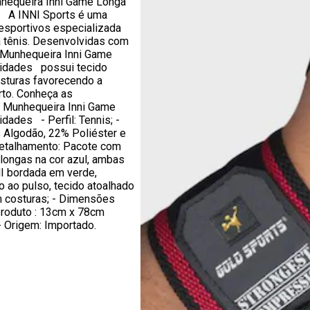
hequeira Inni Game Longa
 A INNI Sports é uma
esportivos especializada
a tênis. Desenvolvidas com
A Munhequeira Inni Game
idades possui tecido
sturas favorecendo a
rto. Conheça as
a Munhequeira Inni Game
ades - Perfil: Tennis; -
Algodão, 22% Poliéster e
Detalhamento: Pacote com
longas na cor azul, ambas
NI bordada em verde,
 ao pulso, tecido atoalhado
m costuras; - Dimensões
roduto : 13cm x 78cm
; - Origem: Importado.