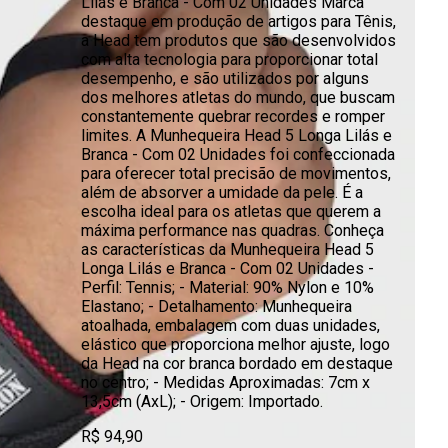
Lilás e Branca - Com 02 Unidades Marca
destaque em produção de artigos para Tênis,
a Head tem produtos que são desenvolvidos
com alta tecnologia para proporcionar total
desempenho, e são utilizados por alguns
dos melhores atletas do mundo, que buscam
constantemente quebrar recordes e romper
limites. A Munhequeira Head 5 Longa Lilás e
Branca - Com 02 Unidades foi confeccionada
para oferecer total precisão de movimentos,
além de absorver a umidade da pele. É a
escolha ideal para os atletas que querem a
máxima performance nas quadras. Conheça
as características da Munhequeira Head 5
Longa Lilás e Branca - Com 02 Unidades -
Perfil: Tennis; - Material: 90% Nylon e 10%
Elastano; - Detalhamento: Munhequeira
atoalhada, embalagem com duas unidades,
elástico que proporciona melhor ajuste, logo
da Head na cor branca bordado em destaque
no centro; - Medidas Aproximadas: 7cm x
13,5cm (AxL); - Origem: Importado.
R$ 94,90