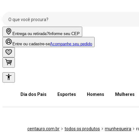
Entrega ou retirada?
Informe seu CEP
Entre ou cadastre-se
Acompanhe seu pedido
Dia dos Pais
Esportes
Homens
Mulheres
centauro.com.br
todos os produtos
munhequeira
r