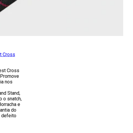
t Cross
est Cross
. Promove
lia nos
and Stand,
 o snatch,
,Borracha e
antia do
 defeito