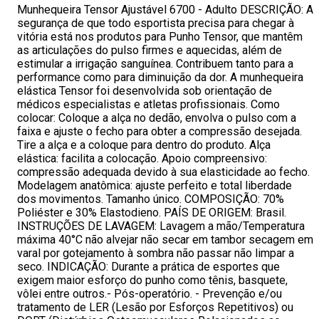
Munhequeira Tensor Ajustável 6700 - Adulto DESCRIÇÃO: A
segurança de que todo esportista precisa para chegar à
vitória está nos produtos para Punho Tensor, que mantêm
as articulações do pulso firmes e aquecidas, além de
estimular a irrigação sanguínea. Contribuem tanto para a
performance como para diminuição da dor. A munhequeira
elástica Tensor foi desenvolvida sob orientação de
médicos especialistas e atletas profissionais. Como
colocar: Coloque a alça no dedão, envolva o pulso com a
faixa e ajuste o fecho para obter a compressão desejada.
Tire a alça e a coloque para dentro do produto. Alça
elástica: facilita a colocação. Apoio compreensivo:
compressão adequada devido à sua elasticidade ao fecho.
Modelagem anatômica: ajuste perfeito e total liberdade
dos movimentos. Tamanho único. COMPOSIÇÃO: 70%
Poliéster e 30% Elastodieno. PAÍS DE ORIGEM: Brasil.
INSTRUÇÕES DE LAVAGEM: Lavagem a mão/Temperatura
máxima 40°C não alvejar não secar em tambor secagem em
varal por gotejamento à sombra não passar não limpar a
seco. INDICAÇÃO: Durante a prática de esportes que
exigem maior esforço do punho como tênis, basquete,
vôlei entre outros.- Pós-operatório. - Prevenção e/ou
tratamento de LER (Lesão por Esforços Repetitivos) ou