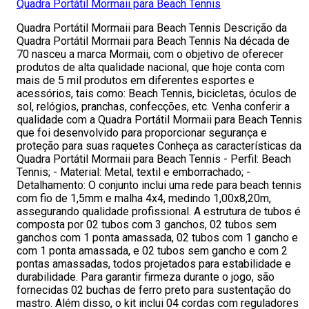
Quadra Portátil Mormaii para Beach Tennis
Quadra Portátil Mormaii para Beach Tennis Descrição da
Quadra Portátil Mormaii para Beach Tennis Na década de
70 nasceu a marca Mormaii, com o objetivo de oferecer
produtos de alta qualidade nacional, que hoje conta com
mais de 5 mil produtos em diferentes esportes e
acessórios, tais como: Beach Tennis, bicicletas, óculos de
sol, relógios, pranchas, confecções, etc. Venha conferir a
qualidade com a Quadra Portátil Mormaii para Beach Tennis
que foi desenvolvido para proporcionar segurança e
proteção para suas raquetes Conheça as características da
Quadra Portátil Mormaii para Beach Tennis - Perfil: Beach
Tennis; - Material: Metal, textil e emborrachado; -
Detalhamento: O conjunto inclui uma rede para beach tennis
com fio de 1,5mm e malha 4x4, medindo 1,00x8,20m,
assegurando qualidade profissional. A estrutura de tubos é
composta por 02 tubos com 3 ganchos, 02 tubos sem
ganchos com 1 ponta amassada, 02 tubos com 1 gancho e
com 1 ponta amassada, e 02 tubos sem gancho e com 2
pontas amassadas, todos projetados para estabilidade e
durabilidade. Para garantir firmeza durante o jogo, são
fornecidas 02 buchas de ferro preto para sustentação do
mastro. Além disso, o kit inclui 04 cordas com reguladores