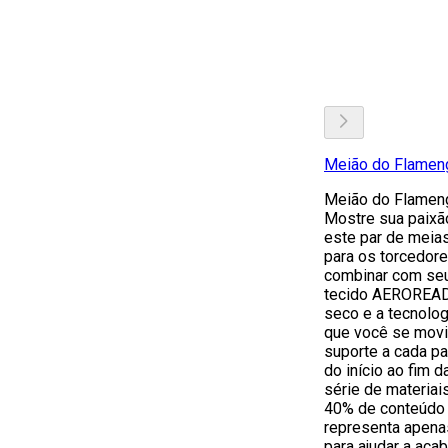
Meião do Flameng
Meião do Flameng
Mostre sua paix
este par de meias
para os torcedore
combinar com seu
tecido AEROREADY
seco e a tecnol
que você se movi
suporte a cada pa
do início ao fim d
série de materiai
40% de conteúdo 
representa apen
para ajudar a acab