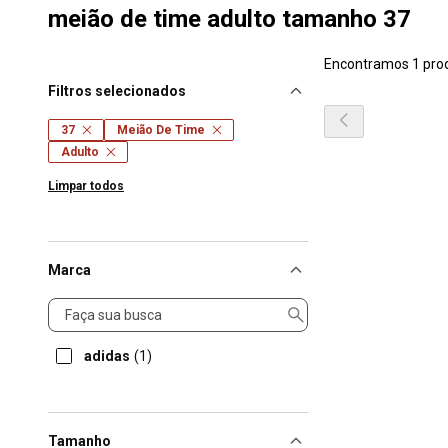
meião de time adulto tamanho 37
Encontramos 1 pro
Filtros selecionados
37
Meião De Time
Adulto
Limpar todos
Marca
Marca
adidas
(1)
Tamanho