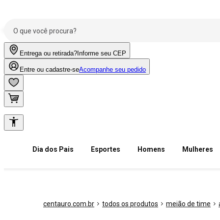
Entrega ou retirada?
Informe seu CEP
Entre ou cadastre-se
Acompanhe seu pedido
Dia dos Pais
Esportes
Homens
Mulheres
centauro.com.br
todos os produtos
meião de time