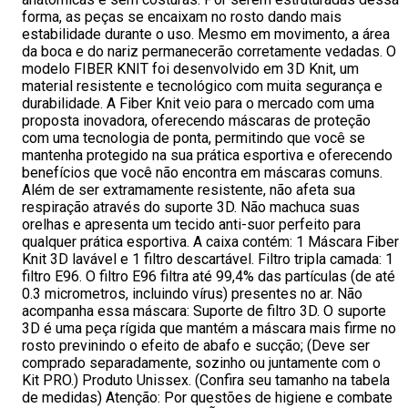
forma, as peças se encaixam no rosto dando mais
estabilidade durante o uso. Mesmo em movimento, a área
da boca e do nariz permanecerão corretamente vedadas. O
modelo FIBER KNIT foi desenvolvido em 3D Knit, um
material resistente e tecnológico com muita segurança e
durabilidade. A Fiber Knit veio para o mercado com uma
proposta inovadora, oferecendo máscaras de proteção
com uma tecnologia de ponta, permitindo que você se
mantenha protegido na sua prática esportiva e oferecendo
benefícios que você não encontra em máscaras comuns.
Além de ser extramamente resistente, não afeta sua
respiração através do suporte 3D. Não machuca suas
orelhas e apresenta um tecido anti-suor perfeito para
qualquer prática esportiva. A caixa contém: 1 Máscara Fiber
Knit 3D lavável e 1 filtro descartável. Filtro tripla camada: 1
filtro E96. O filtro E96 filtra até 99,4% das partículas (de até
0.3 micrometros, incluindo vírus) presentes no ar. Não
acompanha essa máscara: Suporte de filtro 3D. O suporte
3D é uma peça rígida que mantém a máscara mais firme no
rosto previnindo o efeito de abafo e sucção; (Deve ser
comprado separadamente, sozinho ou juntamente com o
Kit PRO.) Produto Unissex. (Confira seu tamanho na tabela
de medidas) Atenção: Por questões de higiene e combate