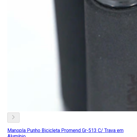
Manopla Punho Bicicleta Promend Gr-513 C/ Trava em
Alumínio