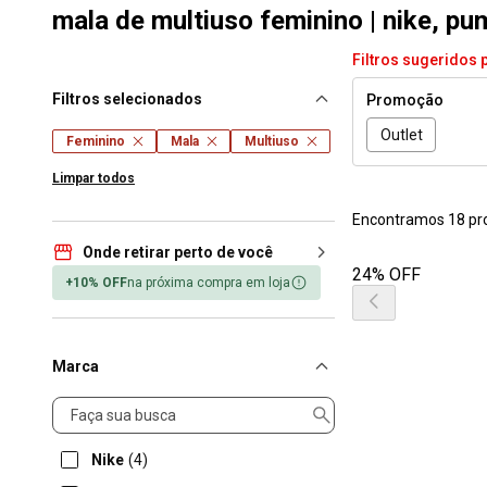
mala de multiuso feminino | nike, pu
Filtros sugeridos 
Filtros selecionados
Promoção
Outlet
Feminino
Mala
Multiuso
Limpar todos
Encontramos 18 pr
Onde retirar perto de você
24% OFF
+10% OFF
na próxima compra em loja
Marca
Marca
Nike
(4)