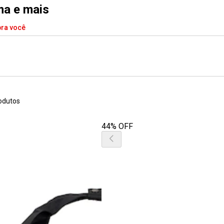
ma e mais
pra você
odutos
44% OFF