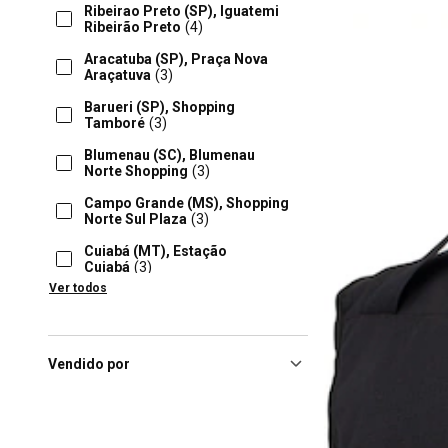
Ribeirao Preto (SP), Iguatemi
Ribeirão Preto
(4)
Aracatuba (SP), Praça Nova
Araçatuva
(3)
Barueri (SP), Shopping
Tamboré
(3)
Blumenau (SC), Blumenau
Norte Shopping
(3)
Campo Grande (MS), Shopping
Norte Sul Plaza
(3)
Cuiabá (MT), Estação
Cuiabá
(3)
Ver todos
Lauro De Freitas (BA), Parque
Shopping Bahia
(3)
Pouso Alegre (MG),
Serrasul
(3)
Vendido por
Salvador (BA), Shopping Bela
Vista
(3)
Sao Jose Do Rio Preto (SP),