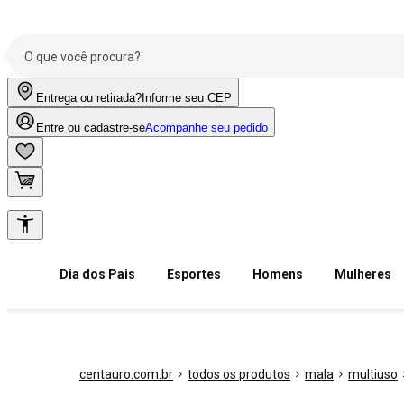
Entrega ou retirada?
Informe seu CEP
Entre ou cadastre-se
Acompanhe seu pedido
Dia dos Pais
Esportes
Homens
Mulheres
centauro.com.br
todos os produtos
mala
multiuso