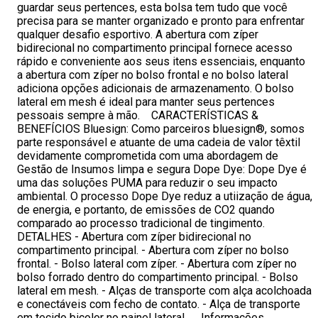
guardar seus pertences, esta bolsa tem tudo que você
precisa para se manter organizado e pronto para enfrentar
qualquer desafio esportivo. A abertura com zíper
bidirecional no compartimento principal fornece acesso
rápido e conveniente aos seus itens essenciais, enquanto
a abertura com zíper no bolso frontal e no bolso lateral
adiciona opções adicionais de armazenamento. O bolso
lateral em mesh é ideal para manter seus pertences
pessoais sempre à mão. CARACTERÍSTICAS &
BENEFÍCIOS Bluesign: Como parceiros bluesign®, somos
parte responsável e atuante de uma cadeia de valor têxtil
devidamente comprometida com uma abordagem de
Gestão de Insumos limpa e segura Dope Dye: Dope Dye é
uma das soluções PUMA para reduzir o seu impacto
ambiental. O processo Dope Dye reduz a utiização de água,
de energia, e portanto, de emissões de CO2 quando
comparado ao processo tradicional de tingimento.
DETALHES - Abertura com zíper bidirecional no
compartimento principal. - Abertura com zíper no bolso
frontal. - Bolso lateral com zíper. - Abertura com zíper no
bolso forrado dentro do compartimento principal. - Bolso
lateral em mesh. - Alças de transporte com alça acolchoada
e conectáveis com fecho de contato. - Alça de transporte
em tecido bicolor no painel lateral. Informações