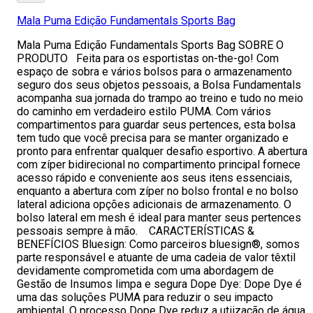
Mala Puma Edição Fundamentals Sports Bag
Mala Puma Edição Fundamentals Sports Bag SOBRE O
PRODUTO Feita para os esportistas on-the-go! Com
espaço de sobra e vários bolsos para o armazenamento
seguro dos seus objetos pessoais, a Bolsa Fundamentals
acompanha sua jornada do trampo ao treino e tudo no meio
do caminho em verdadeiro estilo PUMA. Com vários
compartimentos para guardar seus pertences, esta bolsa
tem tudo que você precisa para se manter organizado e
pronto para enfrentar qualquer desafio esportivo. A abertura
com zíper bidirecional no compartimento principal fornece
acesso rápido e conveniente aos seus itens essenciais,
enquanto a abertura com zíper no bolso frontal e no bolso
lateral adiciona opções adicionais de armazenamento. O
bolso lateral em mesh é ideal para manter seus pertences
pessoais sempre à mão. CARACTERÍSTICAS &
BENEFÍCIOS Bluesign: Como parceiros bluesign®, somos
parte responsável e atuante de uma cadeia de valor têxtil
devidamente comprometida com uma abordagem de
Gestão de Insumos limpa e segura Dope Dye: Dope Dye é
uma das soluções PUMA para reduzir o seu impacto
ambiental. O processo Dope Dye reduz a utiização de água,