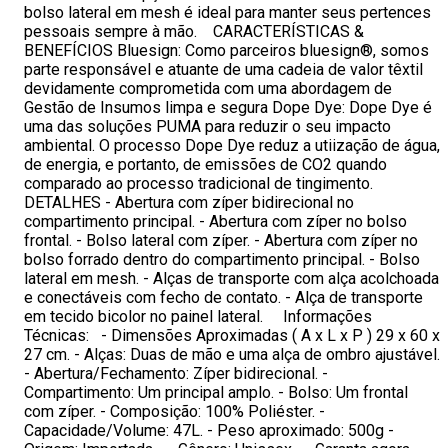
bolso lateral em mesh é ideal para manter seus pertences
pessoais sempre à mão. CARACTERÍSTICAS &
BENEFÍCIOS Bluesign: Como parceiros bluesign®, somos
parte responsável e atuante de uma cadeia de valor têxtil
devidamente comprometida com uma abordagem de
Gestão de Insumos limpa e segura Dope Dye: Dope Dye é
uma das soluções PUMA para reduzir o seu impacto
ambiental. O processo Dope Dye reduz a utiização de água,
de energia, e portanto, de emissões de CO2 quando
comparado ao processo tradicional de tingimento.
DETALHES - Abertura com zíper bidirecional no
compartimento principal. - Abertura com zíper no bolso
frontal. - Bolso lateral com zíper. - Abertura com zíper no
bolso forrado dentro do compartimento principal. - Bolso
lateral em mesh. - Alças de transporte com alça acolchoada
e conectáveis com fecho de contato. - Alça de transporte
em tecido bicolor no painel lateral. Informações
Técnicas: - Dimensões Aproximadas ( A x L x P ) 29 x 60 x
27 cm. - Alças: Duas de mão e uma alça de ombro ajustável.
- Abertura/Fechamento: Zíper bidirecional. -
Compartimento: Um principal amplo. - Bolso: Um frontal
com zíper. - Composição: 100% Poliéster. -
Capacidade/Volume: 47L. - Peso aproximado: 500g -