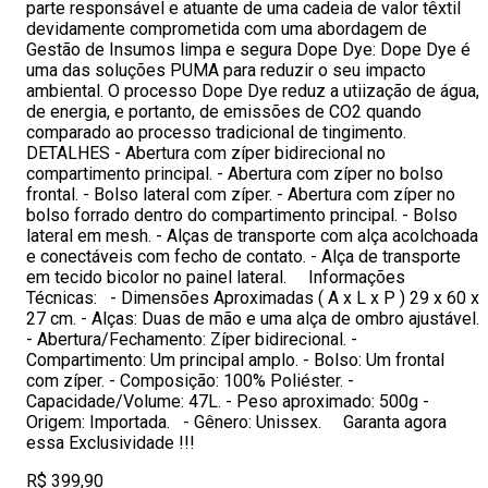
parte responsável e atuante de uma cadeia de valor têxtil
devidamente comprometida com uma abordagem de
Gestão de Insumos limpa e segura Dope Dye: Dope Dye é
uma das soluções PUMA para reduzir o seu impacto
ambiental. O processo Dope Dye reduz a utiização de água,
de energia, e portanto, de emissões de CO2 quando
comparado ao processo tradicional de tingimento.
DETALHES - Abertura com zíper bidirecional no
compartimento principal. - Abertura com zíper no bolso
frontal. - Bolso lateral com zíper. - Abertura com zíper no
bolso forrado dentro do compartimento principal. - Bolso
lateral em mesh. - Alças de transporte com alça acolchoada
e conectáveis com fecho de contato. - Alça de transporte
em tecido bicolor no painel lateral. Informações
Técnicas: - Dimensões Aproximadas ( A x L x P ) 29 x 60 x
27 cm. - Alças: Duas de mão e uma alça de ombro ajustável.
- Abertura/Fechamento: Zíper bidirecional. -
Compartimento: Um principal amplo. - Bolso: Um frontal
com zíper. - Composição: 100% Poliéster. -
Capacidade/Volume: 47L. - Peso aproximado: 500g -
Origem: Importada. - Gênero: Unissex. Garanta agora
essa Exclusividade !!!
R$ 399,90