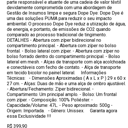
parte responsável e atuante de uma cadeia de valor têxtil
devidamente comprometida com uma abordagem de
Gestão de Insumos limpa e segura Dope Dye: Dope Dye é
uma das soluções PUMA para reduzir o seu impacto
ambiental. O processo Dope Dye reduz a utiização de água,
de energia, e portanto, de emissões de CO2 quando
comparado ao processo tradicional de tingimento.
DETALHES - Abertura com zíper bidirecional no
compartimento principal. - Abertura com zíper no bolso
frontal. - Bolso lateral com zíper. - Abertura com zíper no
bolso forrado dentro do compartimento principal. - Bolso
lateral em mesh. - Alças de transporte com alça acolchoada
e conectáveis com fecho de contato. - Alça de transporte
em tecido bicolor no painel lateral. Informações
Técnicas: - Dimensões Aproximadas ( A x L x P ) 29 x 60 x
27 cm. - Alças: Duas de mão e uma alça de ombro ajustável.
- Abertura/Fechamento: Zíper bidirecional. -
Compartimento: Um principal amplo. - Bolso: Um frontal
com zíper. - Composição: 100% Poliéster. -
Capacidade/Volume: 47L. - Peso aproximado: 500g -
Origem: Importada. - Gênero: Unissex. Garanta agora
essa Exclusividade !!!
R$ 399,90