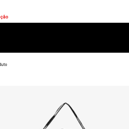
ação
duto