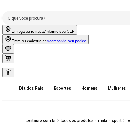
Entrega ou retirada?
Informe seu CEP
Entre ou cadastre-se
Acompanhe seu pedido
Dia dos Pais
Esportes
Homens
Mulheres
centauro.com.br
todos os produtos
mala
sport
f