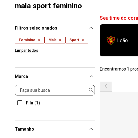
mala sport feminino
Seu time do cor
Filtros selecionados
Leão
Feminino
Mala
Sport
Limpar todos
Encontramos 1 pro
Marca
Marca
Fila
(1)
Tamanho