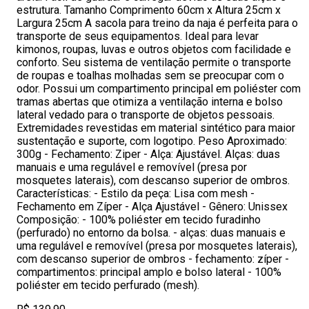
estrutura. Tamanho Comprimento 60cm x Altura 25cm x
Largura 25cm A sacola para treino da naja é perfeita para o
transporte de seus equipamentos. Ideal para levar
kimonos, roupas, luvas e outros objetos com facilidade e
conforto. Seu sistema de ventilação permite o transporte
de roupas e toalhas molhadas sem se preocupar com o
odor. Possui um compartimento principal em poliéster com
tramas abertas que otimiza a ventilação interna e bolso
lateral vedado para o transporte de objetos pessoais.
Extremidades revestidas em material sintético para maior
sustentação e suporte, com logotipo. Peso Aproximado:
300g - Fechamento: Ziper - Alça: Ajustável. Alças: duas
manuais e uma regulável e removível (presa por
mosquetes laterais), com descanso superior de ombros.
Características: - Estilo da peça: Lisa com mesh -
Fechamento em Zíper - Alça Ajustável - Gênero: Unissex
Composição: - 100% poliéster em tecido furadinho
(perfurado) no entorno da bolsa. - alças: duas manuais e
uma regulável e removível (presa por mosquetes laterais),
com descanso superior de ombros - fechamento: zíper -
compartimentos: principal amplo e bolso lateral - 100%
poliéster em tecido perfurado (mesh).