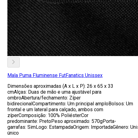
Mala Puma Fluminense FutFanatics Unissex
Dimensões aproximadas (A x L x P): 26 x 65 x 33
cmAlças: Duas de mão e uma ajustável para
ombroAbertura/fechamento: Zíper
bidirecionalCompartimento: Um principal amploBolsos: Um
frontal e um lateral para calçado, ambos com
zíperComposição: 100% PoliésterCor
predominante: PretoPeso aproximado: 570gPorta-
garrafas: SimLogo: EstampadaOrigem: ImportadaGênero: U
único