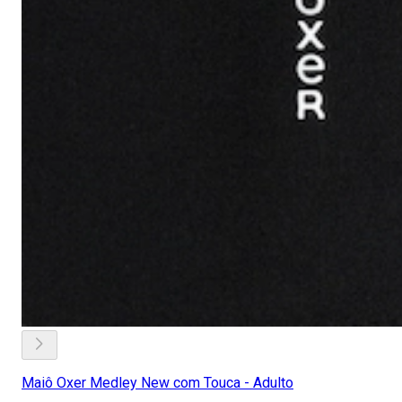
Maiô Oxer Medley New com Touca - Adulto