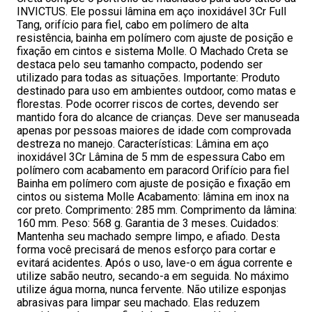
INVICTUS. Ele possui lâmina em aço inoxidável 3Cr Full
Tang, orifício para fiel, cabo em polímero de alta
resistência, bainha em polímero com ajuste de posição e
fixação em cintos e sistema Molle. O Machado Creta se
destaca pelo seu tamanho compacto, podendo ser
utilizado para todas as situações. Importante: Produto
destinado para uso em ambientes outdoor, como matas e
florestas. Pode ocorrer riscos de cortes, devendo ser
mantido fora do alcance de crianças. Deve ser manuseada
apenas por pessoas maiores de idade com comprovada
destreza no manejo. Características: Lâmina em aço
inoxidável 3Cr Lâmina de 5 mm de espessura Cabo em
polímero com acabamento em paracord Orifício para fiel
Bainha em polímero com ajuste de posição e fixação em
cintos ou sistema Molle Acabamento: lâmina em inox na
cor preto. Comprimento: 285 mm. Comprimento da lâmina:
160 mm. Peso: 568 g. Garantia de 3 meses. Cuidados:
Mantenha seu machado sempre limpo, e afiado. Desta
forma você precisará de menos esforço para cortar e
evitará acidentes. Após o uso, lave-o em água corrente e
utilize sabão neutro, secando-a em seguida. No máximo
utilize água morna, nunca fervente. Não utilize esponjas
abrasivas para limpar seu machado. Elas reduzem