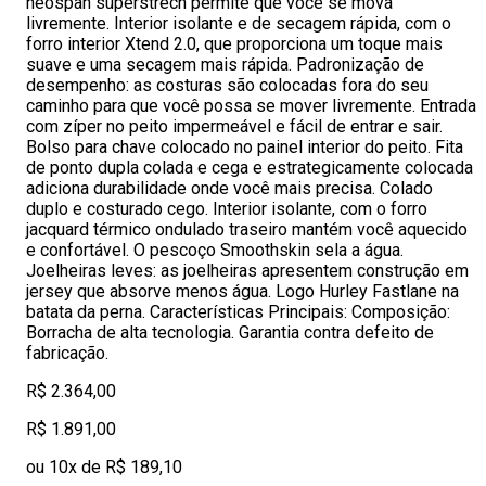
neospan superstrech permite que você se mova
livremente. Interior isolante e de secagem rápida, com o
forro interior Xtend 2.0, que proporciona um toque mais
suave e uma secagem mais rápida. Padronização de
desempenho: as costuras são colocadas fora do seu
caminho para que você possa se mover livremente. Entrada
com zíper no peito impermeável e fácil de entrar e sair.
Bolso para chave colocado no painel interior do peito. Fita
de ponto dupla colada e cega e estrategicamente colocada
adiciona durabilidade onde você mais precisa. Colado
duplo e costurado cego. Interior isolante, com o forro
jacquard térmico ondulado traseiro mantém você aquecido
e confortável. O pescoço Smoothskin sela a água.
Joelheiras leves: as joelheiras apresentem construção em
jersey que absorve menos água. Logo Hurley Fastlane na
batata da perna. Características Principais: Composição:
Borracha de alta tecnologia. Garantia contra defeito de
fabricação.
R$ 2.364,00
R$ 1.891,00
ou 10x de R$ 189,10