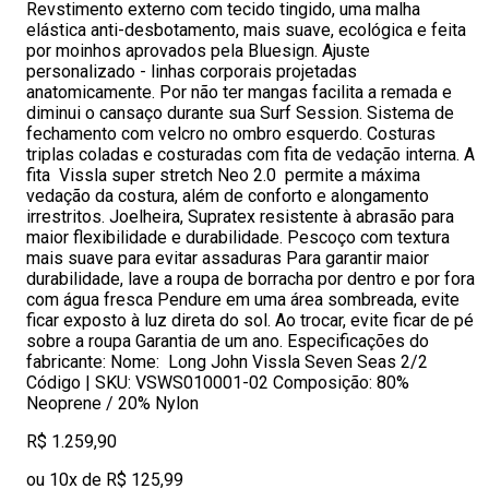
Revstimento externo com tecido tingido, uma malha
elástica anti-desbotamento, mais suave, ecológica e feita
por moinhos aprovados pela Bluesign. Ajuste
personalizado - linhas corporais projetadas
anatomicamente. Por não ter mangas facilita a remada e
diminui o cansaço durante sua Surf Session. Sistema de
fechamento com velcro no ombro esquerdo. Costuras
triplas coladas e costuradas com fita de vedação interna. A
fita Vissla super stretch Neo 2.0 permite a máxima
vedação da costura, além de conforto e alongamento
irrestritos. Joelheira, Supratex resistente à abrasão para
maior flexibilidade e durabilidade. Pescoço com textura
mais suave para evitar assaduras Para garantir maior
durabilidade, lave a roupa de borracha por dentro e por fora
com água fresca Pendure em uma área sombreada, evite
ficar exposto à luz direta do sol. Ao trocar, evite ficar de pé
sobre a roupa Garantia de um ano. Especificações do
fabricante: Nome: Long John Vissla Seven Seas 2/2
Código | SKU: VSWS010001-02 Composição: 80%
Neoprene / 20% Nylon
R$ 1.259,90
ou 10x de R$ 125,99