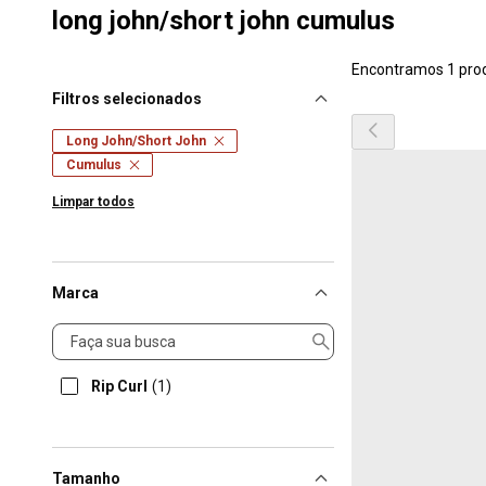
long john/short john cumulus
Encontramos 1 pro
Filtros selecionados
Long John/Short John
Cumulus
Limpar todos
Marca
Marca
Rip Curl
(1)
Tamanho