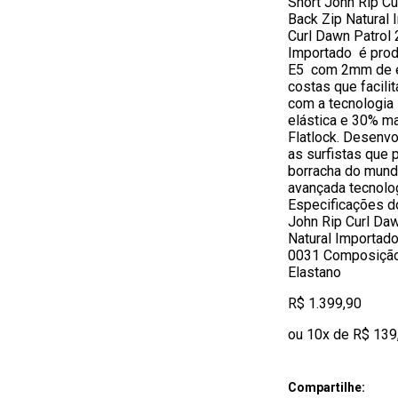
Short John Rip C
Back Zip Natural
Curl Dawn Patrol
Importado é pro
E5 com 2mm de e
costas que facilit
com a tecnologia
elástica e 30% ma
Flatlock. Desenv
as surfistas que 
borracha do mund
avançada tecnolo
Especificações d
John Rip Curl Da
Natural Importad
0031 Composição
Elastano
R$ 1.399,90
ou 10x de R$ 139
Compartilhe: