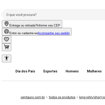
Entrega ou retirada?
Informe seu CEP
Entre ou cadastre-se
Acompanhe seu pedido
Dia dos Pais
Esportes
Homens
Mulheres
centauro.com.br
todos os produtos
long john/short j