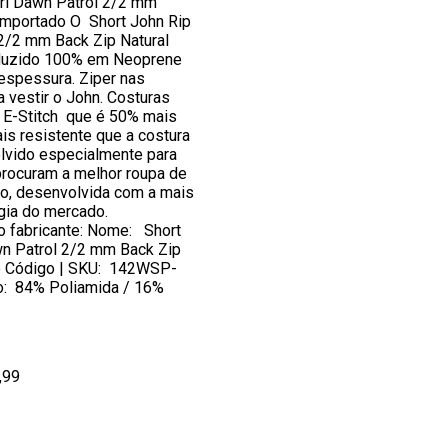
url Dawn Patrol 2/2 mm
 Importado O Short John Rip
 2/2 mm Back Zip Natural
duzido 100% em Neoprene
spessura. Ziper nas
a vestir o John. Costuras
 E-Stitch que é 50% mais
is resistente que a costura
olvido especialmente para
procuram a melhor roupa de
o, desenvolvida com a mais
gia do mercado.
o fabricante: Nome: Short
wn Patrol 2/2 mm Back Zip
o Código | SKU: 142WSP-
: 84% Poliamida / 16%
,99