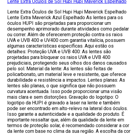
Lente Extra Óculos de Sol Hupi Hupi Maverick Espelhado
Lente Extra Óculos de Sol Hupi Hupi Maverick Espelhado
Lente Extra Maverick Azul Espelhado As lentes para os
óculos HUPI são projetadas para proporcionar um
desempenho aprimorado durante atividades como pedalar
ou correr. Além de oferecerem proteção contra os raios
UVA e UVB 400 e UV400 com garantia vitalícia, possuem
algumas características específicas. Aqui estão os
detalhes: Proteção UVA e UVB 400: As lentes são
projetadas para bloquear os raios UVA e UVB 400
prejudiciais, protegendo seus olhos dos danos causados
pelo sol. Material da lente: As lentes são feitas de
policarbonato, um material leve e resistente, que oferece
durabilidade e resistência a impactos. Lentes planas: As
lentes são planas, o que significa que não possuem
curvatura acentuada. Isso pode proporcionar uma visão
mais clara e sem distorções. Gravação do logotipo: O
logotipo da HUPI é gravado a laser na lente e também
pode ser encontrado em alto-relevo na lateral dos óculos.
Isso garante a autenticidade e a qualidade do produto. É
importante ressaltar que, além da qualidade da lente em
termos de proteção solar, é recomendado considerar a cor
da lente com base no clima da sua região. A escolha da cor