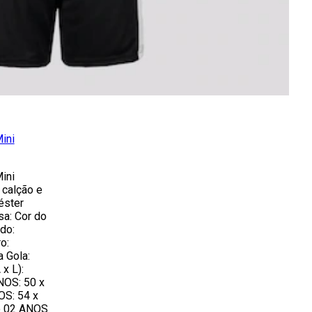
ini
ini
 calção e
éster
sa: Cor do
do:
o:
a Gola:
x L):
NOS: 50 x
OS: 54 x
o 02 ANOS