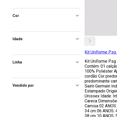
Cor
Idade
Kit Uniforme Psg 
Kit Uniforme Psg 
Linha
Contém: 01 calçã
100% Poliéster Aj
cordão Cor predo
predominante cam
Vendido por
Saint-Germain Ind
Estampado Origem
Unissex Idade: Inf
Careca Dimensões
Camisa 02 ANOS: 
34 cm 06 ANOS: 4
38 cm 10 ANOS: 5