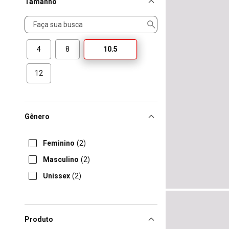
Tamanho
Tamanho
4
8
10.5
12
Gênero
Feminino
(2)
Masculino
(2)
Unissex
(2)
Produto