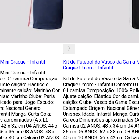
Mini Craque - Infantil
Kit de Futebol do Vasco da Gama M
Craque Umbro - Infantil
Mini Craque - Infantil
o e 01 camisa Composição:
Kit de Futebol do Vasco da Gama M
uste calção: Elástico e
Craque Umbro - Infantil Contém: 01
minante calção: Marinho Cor
01 camisa Composição: 100% Poli
isa: Marinho Clube: Paris
Ajuste calção: Elástico Cor da cami
icado para: Jogo Escudo:
calção: Clube: Vasco da Gama Escu
: Nacional Gênero:
Estampado Origem: Nacional Gêner
antil Manga: Curta Gola:
Unissex Idade: Infantil Manga: Curt
 aproximadas (A x L):
Careca Dimensões aproximadas (A 
42 x 32 cm 04 ANOS: 44 x
Camisa 02 ANOS: 48 x 34 cm 04 A
6 x 36 cm 08 ANOS: 48 x
36 cm 06 ANOS: 52 x 38 cm 08 AN
0 x 40 cm Calção 02 ANOS:
40 cm 10 ANOS: 56 x 42 cm Calçã