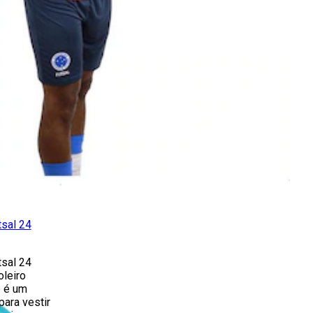
tsal 24
tsal 24
leiro
e é um
para vestir