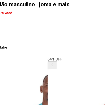
alão masculino | joma e mais
pra você
dutos
64% OFF