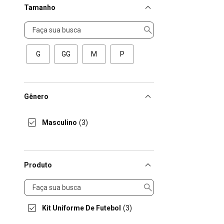
Tamanho
Tamanho
G
GG
M
P
Gênero
Masculino
(3)
Produto
Produto
Kit Uniforme De Futebol
(3)