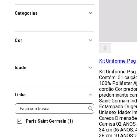
Categorias
Cor
Kit Uniforme Psg 
Idade
Kit Uniforme Psg 
Contém: 01 calçã
100% Poliéster Aj
cordão Cor predo
predominante cam
Linha
Saint-Germain Ind
Linha
Estampado Origem
Unissex Idade: Inf
Careca Dimensões
Paris Saint Germain
(1)
Camisa 02 ANOS: 
34 cm 06 ANOS: 4
38 cm 10 ANOS: 5