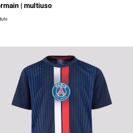
ermain | multiuso
duto