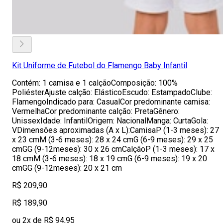
Kit Uniforme de Futebol do Flamengo Baby Infantil
Contém: 1 camisa e 1 calçãoComposição: 100%
PoliésterAjuste calção: ElásticoEscudo: EstampadoClube:
FlamengoIndicado para: CasualCor predominante camisa:
VermelhaCor predominante calção: PretaGênero:
UnissexIdade: InfantilOrigem: NacionalManga: CurtaGola:
VDimensões aproximadas (A x L):CamisaP (1-3 meses): 27
x 23 cmM (3-6 meses): 28 x 24 cmG (6-9 meses): 29 x 25
cmGG (9-12meses): 30 x 26 cmCalçãoP (1-3 meses): 17 x
18 cmM (3-6 meses): 18 x 19 cmG (6-9 meses): 19 x 20
cmGG (9-12meses): 20 x 21 cm
R$ 209,90
R$ 189,90
ou 2x de R$ 94,95