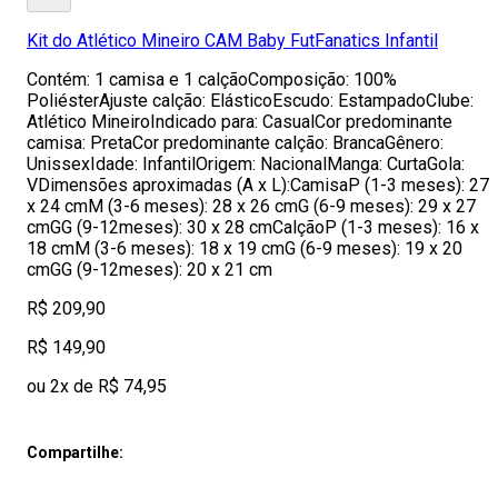
Kit do Atlético Mineiro CAM Baby FutFanatics Infantil
Contém: 1 camisa e 1 calçãoComposição: 100%
PoliésterAjuste calção: ElásticoEscudo: EstampadoClube:
Atlético MineiroIndicado para: CasualCor predominante
camisa: PretaCor predominante calção: BrancaGênero:
UnissexIdade: InfantilOrigem: NacionalManga: CurtaGola:
VDimensões aproximadas (A x L):CamisaP (1-3 meses): 27
x 24 cmM (3-6 meses): 28 x 26 cmG (6-9 meses): 29 x 27
cmGG (9-12meses): 30 x 28 cmCalçãoP (1-3 meses): 16 x
18 cmM (3-6 meses): 18 x 19 cmG (6-9 meses): 19 x 20
cmGG (9-12meses): 20 x 21 cm
R$ 209,90
R$ 149,90
ou 2x de R$ 74,95
Compartilhe: