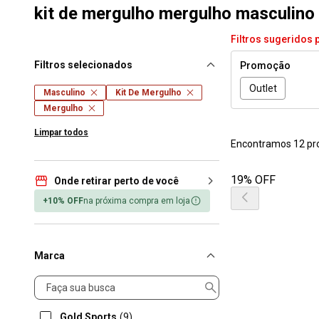
kit de mergulho mergulho masculino
Filtros sugeridos 
Filtros selecionados
Promoção
Outlet
Masculino
Kit De Mergulho
Mergulho
Limpar todos
Encontramos 12 pr
19% OFF
Onde retirar perto de você
+10% OFF
na próxima compra em loja
Marca
Marca
Gold Sports
(9)