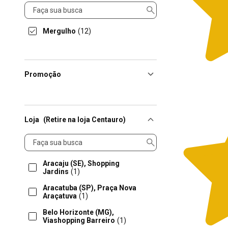
Linha
Mergulho
(12)
Promoção
Loja
(Retire na loja Centauro)
Loja
Aracaju (SE), Shopping
Jardins
(1)
Aracatuba (SP), Praça Nova
Araçatuva
(1)
Belo Horizonte (MG),
Viashopping Barreiro
(1)