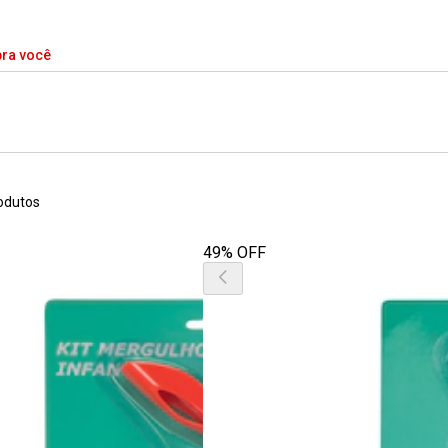
pra você
odutos
49% OFF