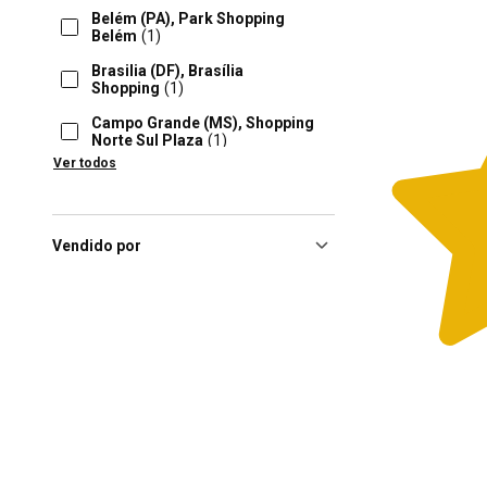
Belém (PA), Park Shopping
Belém
(1)
Brasilia (DF), Brasília
Shopping
(1)
Campo Grande (MS), Shopping
Norte Sul Plaza
(1)
Ver todos
Caxias Do Sul (RS), Shopping
Iguatemi Caxias
(1)
Criciuma (SC), Nações
Shopping
(1)
Vendido por
Curitiba (PR), Shopping
Estação Pr
(1)
Diadema (SP), Shopping Praça
Das Moças
(1)