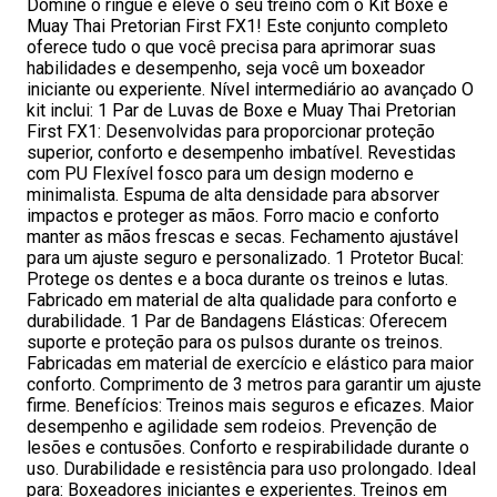
Domine o ringue e eleve o seu treino com o Kit Boxe e
Muay Thai Pretorian First FX1! Este conjunto completo
oferece tudo o que você precisa para aprimorar suas
habilidades e desempenho, seja você um boxeador
iniciante ou experiente. Nível intermediário ao avançado O
kit inclui: 1 Par de Luvas de Boxe e Muay Thai Pretorian
First FX1: Desenvolvidas para proporcionar proteção
superior, conforto e desempenho imbatível. Revestidas
com PU Flexível fosco para um design moderno e
minimalista. Espuma de alta densidade para absorver
impactos e proteger as mãos. Forro macio e conforto
manter as mãos frescas e secas. Fechamento ajustável
para um ajuste seguro e personalizado. 1 Protetor Bucal:
Protege os dentes e a boca durante os treinos e lutas.
Fabricado em material de alta qualidade para conforto e
durabilidade. 1 Par de Bandagens Elásticas: Oferecem
suporte e proteção para os pulsos durante os treinos.
Fabricadas em material de exercício e elástico para maior
conforto. Comprimento de 3 metros para garantir um ajuste
firme. Benefícios: Treinos mais seguros e eficazes. Maior
desempenho e agilidade sem rodeios. Prevenção de
lesões e contusões. Conforto e respirabilidade durante o
uso. Durabilidade e resistência para uso prolongado. Ideal
para: Boxeadores iniciantes e experientes. Treinos em