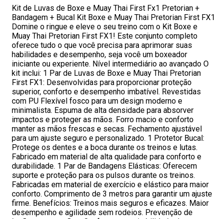
Kit de Luvas de Boxe e Muay Thai First Fx1 Pretorian +
Bandagem + Bucal Kit Boxe e Muay Thai Pretorian First FX1
Domine o ringue e eleve o seu treino com o Kit Boxe e
Muay Thai Pretorian First FX1! Este conjunto completo
oferece tudo o que você precisa para aprimorar suas
habilidades e desempenho, seja você um boxeador
iniciante ou experiente. Nível intermediário ao avançado O
kit inclui: 1 Par de Luvas de Boxe e Muay Thai Pretorian
First FX1: Desenvolvidas para proporcionar proteção
superior, conforto e desempenho imbatível. Revestidas
com PU Flexível fosco para um design moderno e
minimalista. Espuma de alta densidade para absorver
impactos e proteger as mãos. Forro macio e conforto
manter as mãos frescas e secas. Fechamento ajustável
para um ajuste seguro e personalizado. 1 Protetor Bucal:
Protege os dentes e a boca durante os treinos e lutas.
Fabricado em material de alta qualidade para conforto e
durabilidade. 1 Par de Bandagens Elásticas: Oferecem
suporte e proteção para os pulsos durante os treinos.
Fabricadas em material de exercício e elástico para maior
conforto. Comprimento de 3 metros para garantir um ajuste
firme. Benefícios: Treinos mais seguros e eficazes. Maior
desempenho e agilidade sem rodeios. Prevenção de