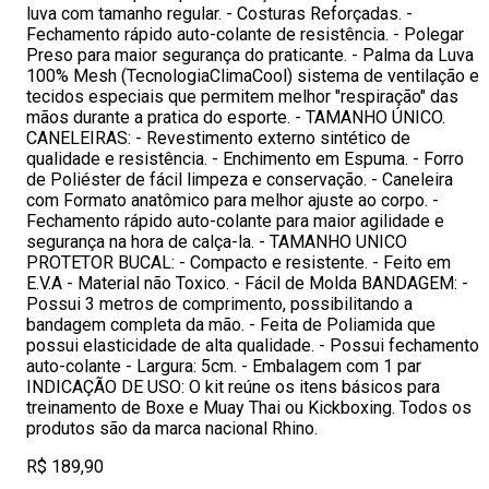
luva com tamanho regular. - Costuras Reforçadas. -
Fechamento rápido auto-colante de resistência. - Polegar
Preso para maior segurança do praticante. - Palma da Luva
100% Mesh (TecnologiaClimaCool) sistema de ventilação e
tecidos especiais que permitem melhor "respiração" das
mãos durante a pratica do esporte. - TAMANHO ÚNICO.
CANELEIRAS: - Revestimento externo sintético de
qualidade e resistência. - Enchimento em Espuma. - Forro
de Poliéster de fácil limpeza e conservação. - Caneleira
com Formato anatômico para melhor ajuste ao corpo. -
Fechamento rápido auto-colante para maior agilidade e
segurança na hora de calça-la. - TAMANHO UNICO
PROTETOR BUCAL: - Compacto e resistente. - Feito em
E.V.A - Material não Toxico. - Fácil de Molda BANDAGEM: -
Possui 3 metros de comprimento, possibilitando a
bandagem completa da mão. - Feita de Poliamida que
possui elasticidade de alta qualidade. - Possui fechamento
auto-colante - Largura: 5cm. - Embalagem com 1 par
INDICAÇÃO DE USO: O kit reúne os itens básicos para
treinamento de Boxe e Muay Thai ou Kickboxing. Todos os
produtos são da marca nacional Rhino.
R$ 189,90