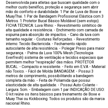
Desenvolvida para atletas que buscam qualidade com o
melhor custo benéfico, proteção e segurança sem abrir
mão do conforto e durabilidade. 1 Par de Luva de Boxe e
MuayThai. 1 Par de Bandagem Profissional Elástica com 3
Metros. 1 Protetor Bucal Básico Moldável (sem estojo).
FICHA TÉCNICA: Luva Rhino: - Revestimento sintético de
alta qualidade e resistência. - Enchimento com camada de
espuma para absorção de impactos. - Cano da luva com
tamanho regular. - Costuras Reforçadas. - Revestimento
interno: Tecido Bactericida. - Fechamento rápido
autocolante de alta resistência. - Polegar Preso para maior
segurança. - Palma da Luva 100% Mesh (Tecnologia
Everfresh) sistema de ventilação e tecidos especiais que
permitem melhor "respiração" das mãos. PROTETOR
BUCAL: - Compacto e resistente. - Feito em E.V.A - Material
não Toxico. - Fácil de Molda BANDAGEM: - Possui 3
metros de comprimento, possibilitando a bandagem
completa da mão. - Feita de Poliamida que possui
elasticidade de alta qualidade. - Possui Auto-Colante -
Largura: 5cm. - Embalagem com 1 par INDICAÇÃO DE USO:
O kit reúne os itens básicos para treinamento de Boxe e
Muay Thai ou Kickboxing. Todos os produtos são da marca
nacional Rhino.