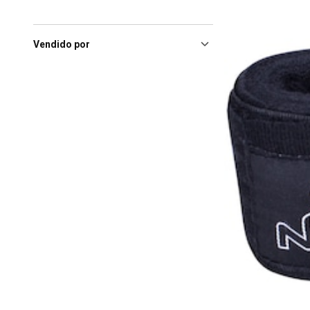
Brasil
(3)
Cascavel (PR), Shopping
Cascavel
(3)
Vendido por
Cuiabá (MT), Pantanal
Shopping
(3)
Curitiba (PR), Shopping
Curitiba
(3)