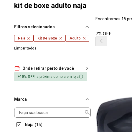
kit de boxe adulto naja
Encontramos 15 pr
Filtros selecionados
7% OFF
Naja
Kit De Boxe
Adulto
Limpar todos
Onde retirar perto de você
+10% OFF
na próxima compra em loja
Marca
Marca
Naja
(15)