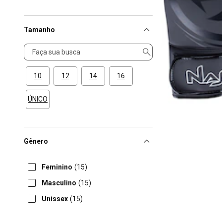
Tamanho
Tamanho
10
12
14
16
ÚNICO
Gênero
Feminino
(15)
Masculino
(15)
Unissex
(15)