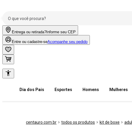
Entrega ou retirada?
Informe seu CEP
Entre ou cadastre-se
Acompanhe seu pedido
Dia dos Pais
Esportes
Homens
Mulheres
centauro.com.br
todos os produtos
kit de boxe
adu