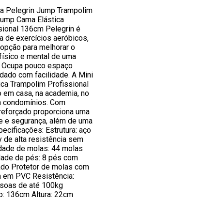
ca Pelegrin Jump Trampolim
Jump Cama Elástica
sional 136cm Pelegrin é
ca de exercícios aeróbicos,
opção para melhorar o
físico e mental de uma
a. Ocupa pouco espaço
dado com facilidade. A Mini
ca Trampolim Profissional
o em casa, na academia, no
m condomínios. Com
 reforçado proporciona uma
de e segurança, além de uma
specificações: Estrutura: aço
 de alta resistência sem
dade de molas: 44 molas
dade de pés: 8 pés com
do Protetor de molas com
 em PVC Resistência:
ssoas de até 100kg
: 136cm Altura: 22cm