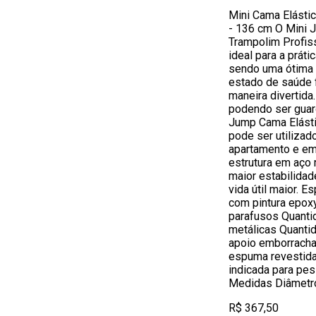
Mini Cama Elásti
- 136 cm O Mini 
Trampolim Profis
ideal para a práti
sendo uma ótima 
estado de saúde 
maneira divertid
podendo ser guar
Jump Cama Elásti
pode ser utilizad
apartamento e e
estrutura em aço
maior estabilida
vida útil maior. E
com pintura epoxy
parafusos Quanti
metálicas Quanti
apoio emborracha
espuma revestida
indicada para pe
Medidas Diâmetro
R$ 367,50