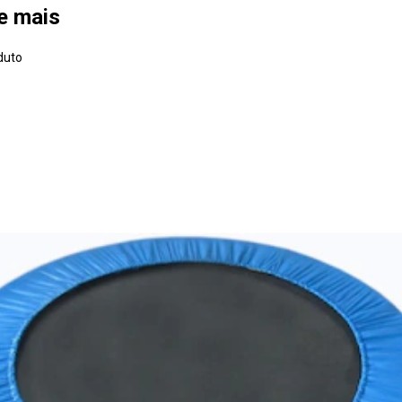
 e mais
duto