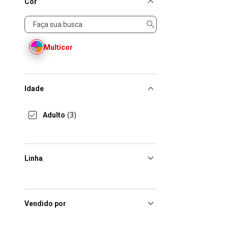
Cor
Cor
Multicor
Idade
Adulto
(3)
Linha
Vendido por