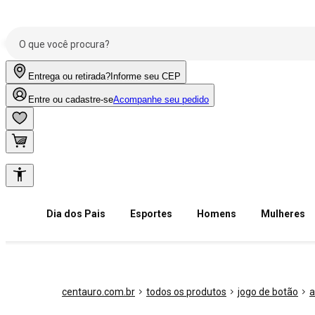
Entrega ou retirada?
Informe seu CEP
Entre ou cadastre-se
Acompanhe seu pedido
Dia dos Pais
Esportes
Homens
Mulheres
centauro.com.br
todos os produtos
jogo de botão
a