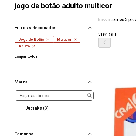
jogo de botão adulto multicor
Encontramos 3 pro
Filtros selecionados
20% OFF
Jogo de Botão
Multicor
Adulto
Limpar todos
Marca
Marca
Jucrake
(3)
Tamanho