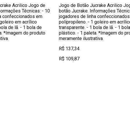
crake Acrilico Jogo de
Jogo de Botão Jucrake Acrilico Jo
formações Técnicas: - 10
botão Jucrake. Informações Técnic
ha confeccionados em
jogadores de linha confeccionado
 goleiro em acrílico
polipropileno. - 1 goleiro em acrílic
bola de lã. - 1 bola de
transparente. - 1 bola de lã. - 1 bol
eta. *Imagem do produto
plástico. - 1 paleta. *Imagem do pr
tiva.
meramente ilustrativa.
R$ 137,34
R$ 109,87