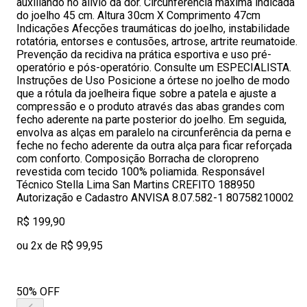
auxiliando no alívio da dor. Circunferência máxima indicada
do joelho 45 cm. Altura 30cm X Comprimento 47cm
Indicações Afecções traumáticas do joelho, instabilidade
rotatória, entorses e contusões, artrose, artrite reumatoide.
Prevenção da recidiva na prática esportiva e uso pré-
operatório e pós-operatório. Consulte um ESPECIALISTA.
Instruções de Uso Posicione a órtese no joelho de modo
que a rótula da joelheira fique sobre a patela e ajuste a
compressão e o produto através das abas grandes com
fecho aderente na parte posterior do joelho. Em seguida,
envolva as alças em paralelo na circunferência da perna e
feche no fecho aderente da outra alça para ficar reforçada
com conforto. Composição Borracha de cloropreno
revestida com tecido 100% poliamida. Responsável
Técnico Stella Lima San Martins CREFITO 188950
Autorização e Cadastro ANVISA 8.07.582-1 80758210002
R$ 199,90
ou 2x de R$ 99,95
50% OFF