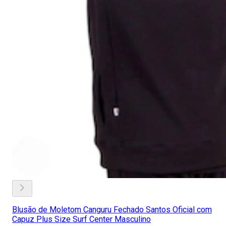
Blusão de Moletom Canguru Fechado Santos Oficial com
Capuz Plus Size Surf Center Masculino