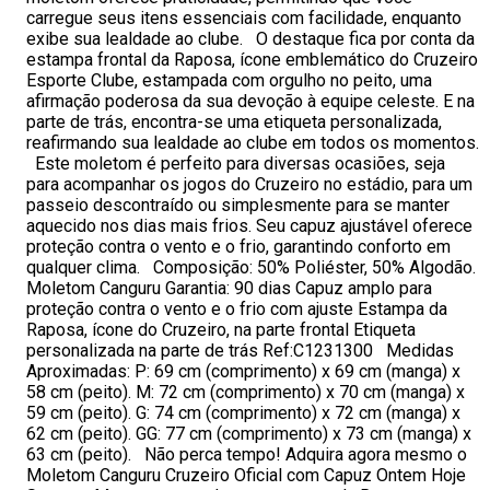
carregue seus itens essenciais com facilidade, enquanto
exibe sua lealdade ao clube. O destaque fica por conta da
estampa frontal da Raposa, ícone emblemático do Cruzeiro
Esporte Clube, estampada com orgulho no peito, uma
afirmação poderosa da sua devoção à equipe celeste. E na
parte de trás, encontra-se uma etiqueta personalizada,
reafirmando sua lealdade ao clube em todos os momentos.
Este moletom é perfeito para diversas ocasiões, seja
para acompanhar os jogos do Cruzeiro no estádio, para um
passeio descontraído ou simplesmente para se manter
aquecido nos dias mais frios. Seu capuz ajustável oferece
proteção contra o vento e o frio, garantindo conforto em
qualquer clima. Composição: 50% Poliéster, 50% Algodão.
Moletom Canguru Garantia: 90 dias Capuz amplo para
proteção contra o vento e o frio com ajuste Estampa da
Raposa, ícone do Cruzeiro, na parte frontal Etiqueta
personalizada na parte de trás Ref:C1231300 Medidas
Aproximadas: P: 69 cm (comprimento) x 69 cm (manga) x
58 cm (peito). M: 72 cm (comprimento) x 70 cm (manga) x
59 cm (peito). G: 74 cm (comprimento) x 72 cm (manga) x
62 cm (peito). GG: 77 cm (comprimento) x 73 cm (manga) x
63 cm (peito). Não perca tempo! Adquira agora mesmo o
Moletom Canguru Cruzeiro Oficial com Capuz Ontem Hoje