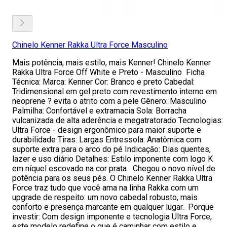
Chinelo Kenner Rakka Ultra Force Masculino
Mais potência, mais estilo, mais Kenner! Chinelo Kenner
Rakka Ultra Force Off White e Preto - Masculino Ficha
Técnica: Marca: Kenner Cor: Branco e preto Cabedal:
Tridimensional em gel preto com revestimento interno em
neoprene ? evita o atrito com a pele Gênero: Masculino
Palmilha: Confortável e extramacia Sola: Borracha
vulcanizada de alta aderência e megatratorado Tecnologias:
Ultra Force - design ergonômico para maior suporte e
durabilidade Tiras: Largas Entressola: Anatômica com
suporte extra para o arco do pé Indicação: Dias quentes,
lazer e uso diário Detalhes: Estilo imponente com logo K
em níquel escovado na cor prata Chegou o novo nível de
potência para os seus pés. O Chinelo Kenner Rakka Ultra
Force traz tudo que você ama na linha Rakka com um
upgrade de respeito: um novo cabedal robusto, mais
conforto e presença marcante em qualquer lugar. Porque
investir: Com design imponente e tecnologia Ultra Force,
este modelo redefine o que é caminhar com estilo e