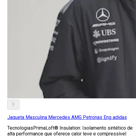
Jaqueta Masculina Mercedes AMG Petronas Eng adidas
TecnologiasPrimaLoft® Insulation: Isolamento sintético de
alta performance que oferece calor leve e compressível