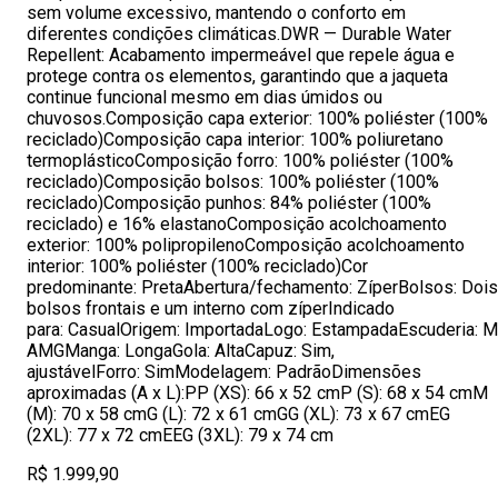
sem volume excessivo, mantendo o conforto em
diferentes condições climáticas.DWR — Durable Water
Repellent: Acabamento impermeável que repele água e
protege contra os elementos, garantindo que a jaqueta
continue funcional mesmo em dias úmidos ou
chuvosos.Composição capa exterior: 100% poliéster (100%
reciclado)Composição capa interior: 100% poliuretano
termoplásticoComposição forro: 100% poliéster (100%
reciclado)Composição bolsos: 100% poliéster (100%
reciclado)Composição punhos: 84% poliéster (100%
reciclado) e 16% elastanoComposição acolchoamento
exterior: 100% polipropilenoComposição acolchoamento
interior: 100% poliéster (100% reciclado)Cor
predominante: PretaAbertura/fechamento: ZíperBolsos: Dois
bolsos frontais e um interno com zíperIndicado
para: CasualOrigem: ImportadaLogo: EstampadaEscuderia: 
AMGManga: LongaGola: AltaCapuz: Sim,
ajustávelForro: SimModelagem: PadrãoDimensões
aproximadas (A x L):PP (XS): 66 x 52 cmP (S): 68 x 54 cmM
(M): 70 x 58 cmG (L): 72 x 61 cmGG (XL): 73 x 67 cmEG
(2XL): 77 x 72 cmEEG (3XL): 79 x 74 cm
R$ 1.999,90