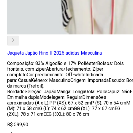
Jaqueta Japão Hino II 2026 adidas Masculina
Composição: 83% Algodão e 17% PoliésterBolsos: Dois
frontais, com zíperAbertura/fechamento: Zíper
completoCor predominante: Off-whiteIndicada
para: CasualGênero: MasculinoOrigem: ImportadaEscudo: B
da marca (Trefoil):
BordadoSeleção: JapãoManga: LongaGola: PoloCapuz: NãoEs
Em malha duplaModelagem: RegularDimensões
aproximadas (A x L):PP (XS): 67 x 52 cmP (S): 70 x 54 cmM
(M): 71 x 58 cmG (L): 74 x 62 cmGG (XL): 77 x 67 cmEG
(2XL): 78 x 71 cmEEG (3XL): 80 x 76 cm
R$ 599,90