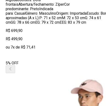
frontaisAbertura/fechamento: ZíperCor
predominante: PretoIndicada
para: CasualGênero: MasculinoOrigem: ImportadaEscudo: B
aproximadas (A x L):P: 71 x 52 cmM: 72 x 53 cmG: 74 x 61
cmGG: 78 x 66 cmEG: 79 x 72 cmEEG: 83 x 79 cm
R$ 699,90
R$ 499,90
ou 7x de R$ 71,41
5% OFF