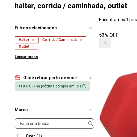
halter, corrida / caminhada, outlet
Encontramos 1 pro
Filtros selecionados
53% OFF
Halter
Corrida / Caminhada
Outlet
Limpar todos
Onde retirar perto de você
+10% OFF
na próxima compra em loja
Marca
Marca
Oxer
(1)