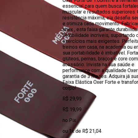
Oxer Forte de 1.00mm é a ferrame
essencial para quem busca fortale
muscular e resultados superiores.
resistência máxima, ela desafia se
e otimiza cada movimento. Fabric
látex , esta faixa garante durabilid
flexibilidade incríveis, suportando 
exercícios mais exigentes. Perfeit
treinos em casa, na academia ou e
sua portabilidade é imbatível. Fort
glúteos, pernas, braços e core co
acessório. Invista na sua saúde e
performance com a qualidade Oxer
garantia de 3 meses. Adquira já su
Faixa Elástica Oxer Forte e transf
corpo!
R$ 29,99
R$ 19,99
no Pix
ou 1x de R$ 21,04