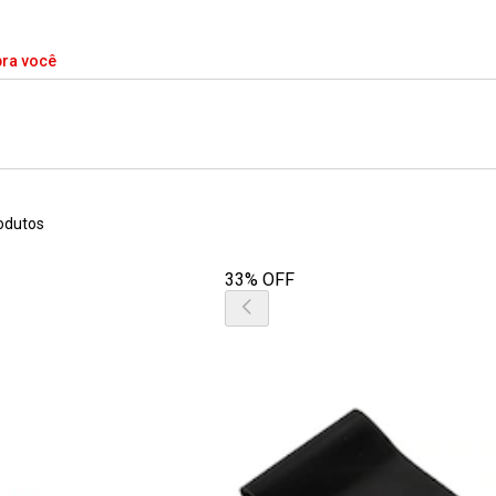
pra você
odutos
33% OFF