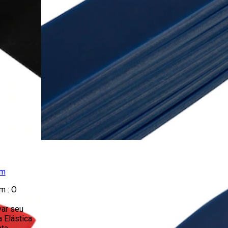
mm
m : O
var seu
a Elástica