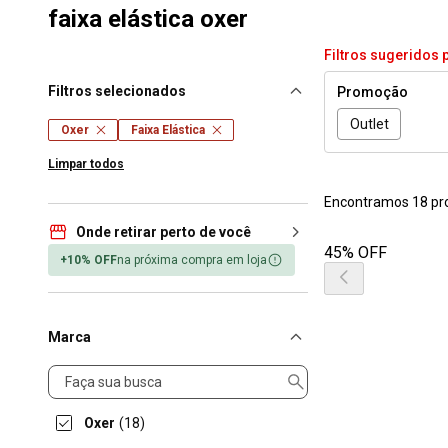
faixa elástica oxer
Filtros sugeridos 
Filtros selecionados
Promoção
Outlet
Oxer
Faixa Elástica
Limpar todos
Encontramos 18 pr
Onde retirar perto de você
45% OFF
+10% OFF
na próxima compra em loja
Marca
Marca
Oxer
(18)