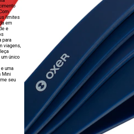
nta
cimento
 Com
us limites
ada em
ade e
os
a para
m viagens,
aleça
m um único
 e uma
a Mini
orme seu