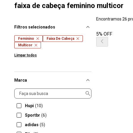
faixa de cabeça feminino multicor
Encontramos 26 pr
Filtros selecionados
5% OFF
Feminino
Faixa De Cabeça
Multicor
Limpar todos
Marca
Marca
Hupi
(10)
Sportbr
(6)
adidas
(5)