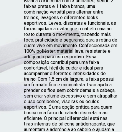
Branca O kit conta com 3 unidades, sendo 2
faixas pretas e 1 faixa branca, uma
combinação versátil para alternar entre
treinos, lavagens e diferentes looks
esportivos. Leves, discretas e funcionais, as
faixas ajudam a evitar que o cabelo caia no
rosto durante o movimento, trazendo mais
foco, praticidade e segurança para a rotina de
quem vive em movimento. Confeccionada em
100% poliéster, material leve, resistente e
adequado para uso esportivo. Essa
composição contribui para uma faixa
confortável, fácil de cuidar e ideal para
acompanhar diferentes intensidades de
treino. Com 1,5 cm de largura, a faixa possui
um formato fino e minimalista. Isso ajuda a
prender os fios sem cobrir demais a cabeça,
sem criar volume excessivo e sem atrapalhar
o uso com bonés, viseiras ou óculos
esportivos. É uma opção prática para quem
busca uma faixa de cabelo discreta, mas
eficiente. O principal diferencial está nas
tiras internas de silicone antiderrapante, que
aumentam a aderência ao cabelo e ajudam a