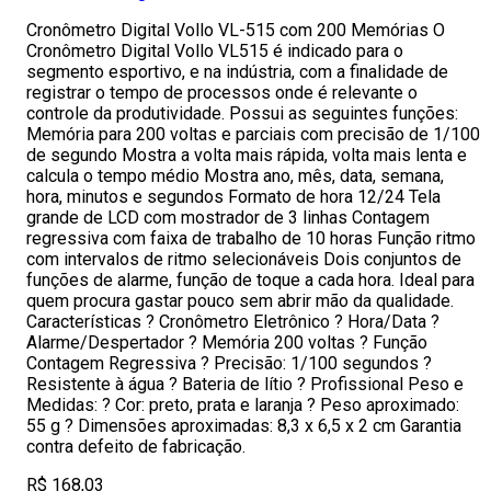
Cronômetro Digital Vollo VL-515 com 200 Memórias O
Cronômetro Digital Vollo VL515 é indicado para o
segmento esportivo, e na indústria, com a finalidade de
registrar o tempo de processos onde é relevante o
controle da produtividade. Possui as seguintes funções:
Memória para 200 voltas e parciais com precisão de 1/100
de segundo Mostra a volta mais rápida, volta mais lenta e
calcula o tempo médio Mostra ano, mês, data, semana,
hora, minutos e segundos Formato de hora 12/24 Tela
grande de LCD com mostrador de 3 linhas Contagem
regressiva com faixa de trabalho de 10 horas Função ritmo
com intervalos de ritmo selecionáveis Dois conjuntos de
funções de alarme, função de toque a cada hora. Ideal para
quem procura gastar pouco sem abrir mão da qualidade.
Características ? Cronômetro Eletrônico ? Hora/Data ?
Alarme/Despertador ? Memória 200 voltas ? Função
Contagem Regressiva ? Precisão: 1/100 segundos ?
Resistente à água ? Bateria de lítio ? Profissional Peso e
Medidas: ? Cor: preto, prata e laranja ? Peso aproximado:
55 g ? Dimensões aproximadas: 8,3 x 6,5 x 2 cm Garantia
contra defeito de fabricação.
R$ 168,03