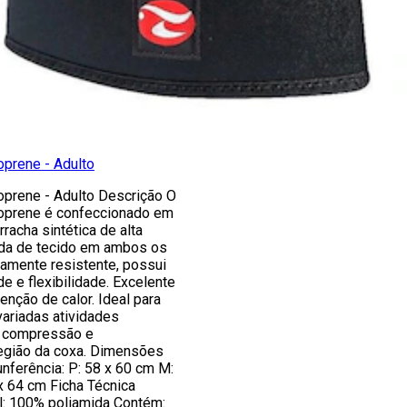
oprene - Adulto
oprene - Adulto Descrição O
oprene é confeccionado em
racha sintética de alta
ida de tecido em ambos os
ltamente resistente, possui
de e flexibilidade. Excelente
nção de calor. Ideal para
variadas atividades
r compressão e
egião da coxa. Dimensões
nferência: P: 58 x 60 cm M:
x 64 cm Ficha Técnica
l: 100% poliamida Contém: