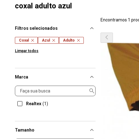
coxal adulto azul
Encontramos 1 pro
Filtros selecionados
Coxal
Azul
Adulto
Limpar todos
Marca
Marca
Realtex
(1)
Tamanho