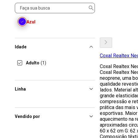
Cor
Azul
Idade
Coxal Realtex Ne
Adulto
(1)
Coxal Realtex Ne
Coxal Realtex Ne
neoprene, uma bor
qualidade revest
Linha
lados. Material a
grande elasticida
compressão e rete
prática das mais 
esportivas. Maio
Vendido por
aquecimento na r
aproximadas circu
60 x 62 cm G: 62 
Composição têxti