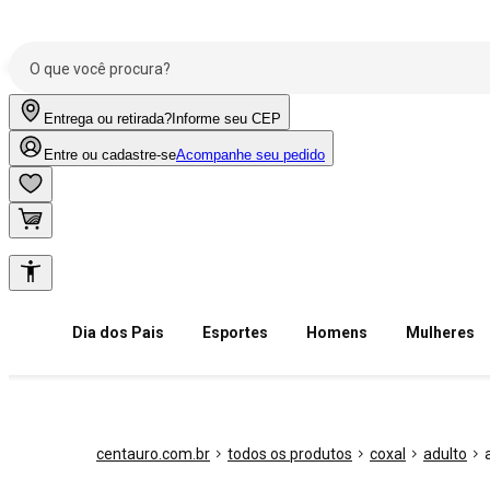
Entrega ou retirada?
Informe seu CEP
Entre ou cadastre-se
Acompanhe seu pedido
Dia dos Pais
Esportes
Homens
Mulheres
centauro.com.br
todos os produtos
coxal
adulto