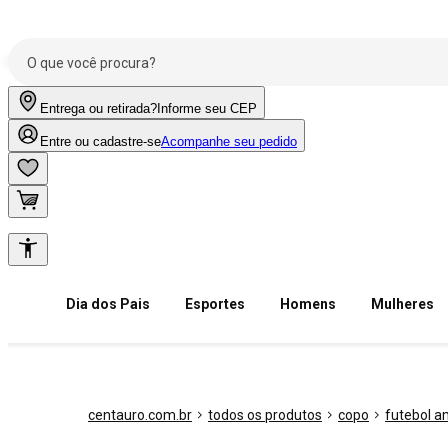
Entrega ou retirada?
Informe seu CEP
Entre ou cadastre-se
Acompanhe seu pedido
Dia dos Pais
Esportes
Homens
Mulheres
centauro.com.br
todos os produtos
copo
futebol a