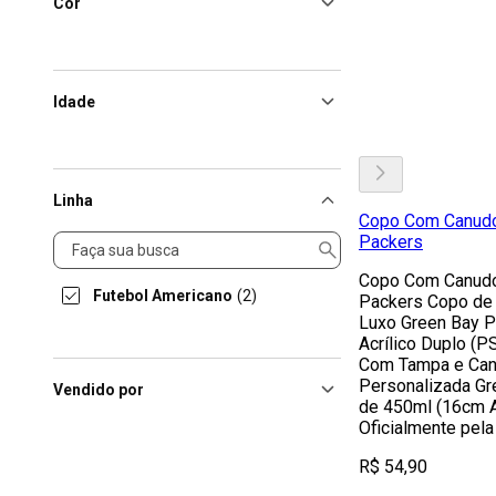
Cor
Idade
Linha
Copo Com Canudo
Linha
Packers
Copo Com Canudo
Futebol Americano
(2)
Packers Copo de 
Luxo Green Bay P
Acrílico Duplo (PS
Com Tampa e Can
Personalizada G
Vendido por
de 450ml (16cm A
Oficialmente pel
R$ 54,90