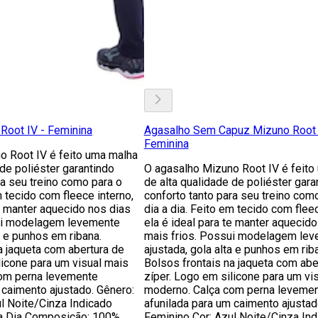
Root IV - Feminina
Agasalho Sem Capuz Mizuno Root 
Feminina
o Root IV é feito uma malha
 de poliéster garantindo
O agasalho Mizuno Root IV é feito
ra seu treino como para o
de alta qualidade de poliéster gara
m tecido com fleece interno,
conforto tanto para seu treino com
te manter aquecido nos dias
dia a dia. Feito em tecido com fleec
ui modelagem levemente
ela é ideal para te manter aquecido
a e punhos em ribana.
mais frios. Possui modelagem le
a jaqueta com abertura de
ajustada, gola alta e punhos em rib
licone para um visual mais
Bolsos frontais na jaqueta com abe
om perna levemente
zíper. Logo em silicone para um vi
 caimento ajustado. Gênero:
moderno. Calça com perna leveme
l Noite/Cinza Indicado
afunilada para um caimento ajustad
a a Dia Composição: 100%
Feminino Cor: Azul Noite/Cinza In