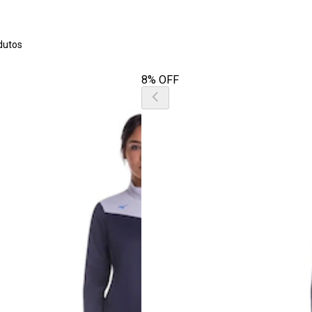
s
dutos
8% OFF