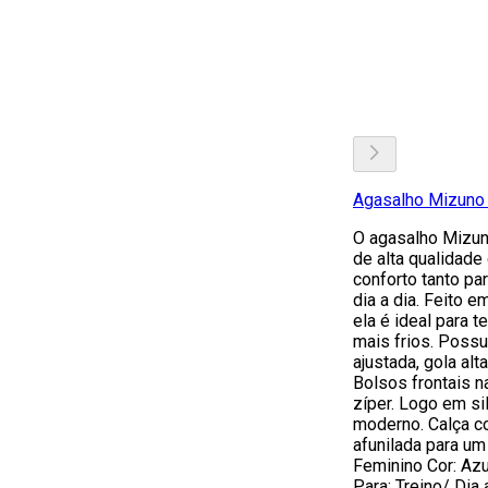
Agasalho Mizuno 
O agasalho Mizun
de alta qualidade
conforto tanto pa
dia a dia. Feito e
ela é ideal para 
mais frios. Poss
ajustada, gola alt
Bolsos frontais n
zíper. Logo em si
moderno. Calça c
afunilada para um
Feminino Cor: Azu
Para: Treino/ Di