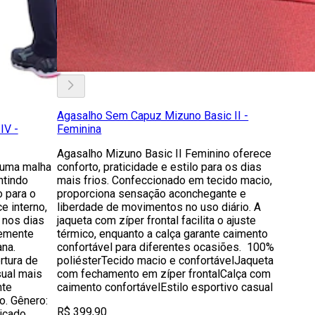
Agasalho Sem Capuz Mizuno Basic II -
IV -
Feminina
Agasalho Mizuno Basic II Feminino oferece
 uma malha
conforto, praticidade e estilo para os dias
ntindo
mais frios. Confeccionado em tecido macio,
o para o
proporciona sensação aconchegante e
e interno,
liberdade de movimentos no uso diário. A
 nos dias
jaqueta com zíper frontal facilita o ajuste
vemente
térmico, enquanto a calça garante caimento
ana.
confortável para diferentes ocasiões. 100%
rtura de
poliésterTecido macio e confortávelJaqueta
sual mais
com fechamento em zíper frontalCalça com
nte
caimento confortávelEstilo esportivo casual
o. Gênero:
R$ 399,90
dicado