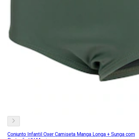
Conjunto Infantil Oxer Camiseta Manga Longa + Sunga com