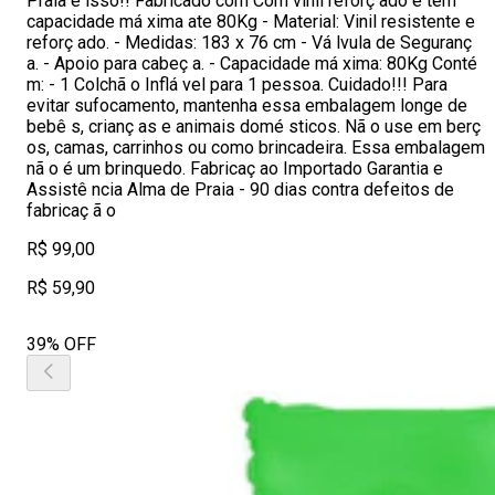
Praia é isso!! Fabricado com Com vinil reforç ado e tem
capacidade má xima ate 80Kg - Material: Vinil resistente e
reforç ado. - Medidas: 183 x 76 cm - Vá lvula de Seguranç
a. - Apoio para cabeç a. - Capacidade má xima: 80Kg Conté
m: - 1 Colchã o Inflá vel para 1 pessoa. Cuidado!!! Para
evitar sufocamento, mantenha essa embalagem longe de
bebê s, crianç as e animais domé sticos. Nã o use em berç
os, camas, carrinhos ou como brincadeira. Essa embalagem
nã o é um brinquedo. Fabricaç ao Importado Garantia e
Assistê ncia Alma de Praia - 90 dias contra defeitos de
fabricaç ã o
R$ 99,00
R$ 59,90
39% OFF