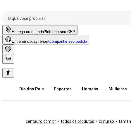
Entrega ou retirada?
Informe seu CEP
Entre ou cadastre-se
Acompanhe seu pedido
Dia dos Pais
Esportes
Homens
Mulheres
centauro.com.br
todos os produtos
cinturao
taman