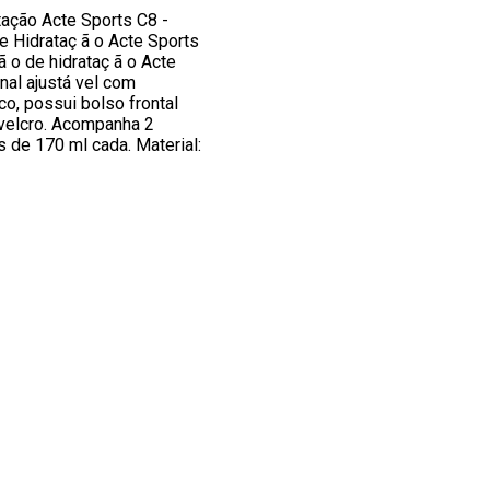
tação Acte Sports C8 -
de Hidrataç ã o Acte Sports
ã o de hidrataç ã o Acte
al ajustá vel com
co, possui bolso frontal
velcro. Acompanha 2
s de 170 ml cada. Material: