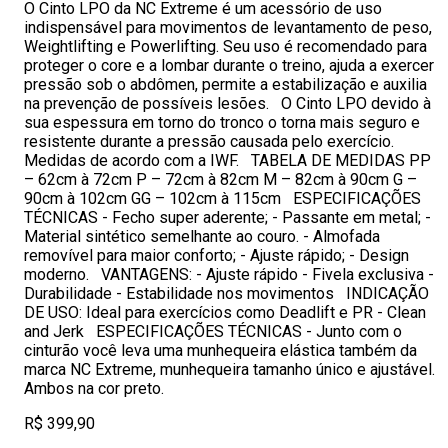
O Cinto LPO da NC Extreme é um acessório de uso
indispensável para movimentos de levantamento de peso,
Weightlifting e Powerlifting. Seu uso é recomendado para
proteger o core e a lombar durante o treino, ajuda a exercer
pressão sob o abdômen, permite a estabilização e auxilia
na prevenção de possíveis lesões. O Cinto LPO devido à
sua espessura em torno do tronco o torna mais seguro e
resistente durante a pressão causada pelo exercício.
Medidas de acordo com a IWF. TABELA DE MEDIDAS PP
– 62cm à 72cm P – 72cm à 82cm M – 82cm à 90cm G –
90cm à 102cm GG – 102cm à 115cm ESPECIFICAÇÕES
TÉCNICAS - Fecho super aderente; - Passante em metal; -
Material sintético semelhante ao couro. - Almofada
removível para maior conforto; - Ajuste rápido; - Design
moderno. VANTAGENS: - Ajuste rápido - Fivela exclusiva -
Durabilidade - Estabilidade nos movimentos INDICAÇÃO
DE USO: Ideal para exercícios como Deadlift e PR - Clean
and Jerk ESPECIFICAÇÕES TÉCNICAS - Junto com o
cinturão você leva uma munhequeira elástica também da
marca NC Extreme, munhequeira tamanho único e ajustável.
Ambos na cor preto.
R$ 399,90