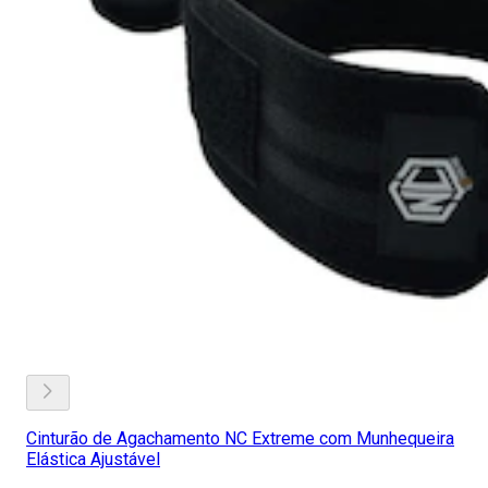
Cinturão de Agachamento NC Extreme com Munhequeira
Elástica Ajustável