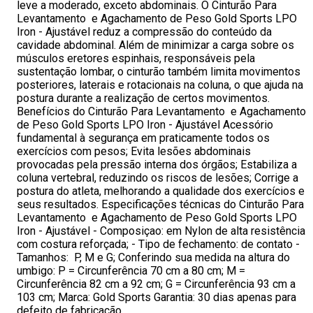
leve a moderado, exceto abdominais. O Cinturão Para
Levantamento e Agachamento de Peso Gold Sports LPO
Iron - Ajustável reduz a compressão do conteúdo da
cavidade abdominal. Além de minimizar a carga sobre os
músculos eretores espinhais, responsáveis pela
sustentação lombar, o cinturão também limita movimentos
posteriores, laterais e rotacionais na coluna, o que ajuda na
postura durante a realização de certos movimentos.
Benefícios do Cinturão Para Levantamento e Agachamento
de Peso Gold Sports LPO Iron - Ajustável Acessório
fundamental à segurança em praticamente todos os
exercícios com pesos; Evita lesões abdominais
provocadas pela pressão interna dos órgãos; Estabiliza a
coluna vertebral, reduzindo os riscos de lesões; Corrige a
postura do atleta, melhorando a qualidade dos exercícios e
seus resultados. Especificações técnicas do Cinturão Para
Levantamento e Agachamento de Peso Gold Sports LPO
Iron - Ajustável - Composiçao: em Nylon de alta resistência
com costura reforçada; - Tipo de fechamento: de contato -
Tamanhos: P, M e G; Conferindo sua medida na altura do
umbigo: P = Circunferência 70 cm a 80 cm; M =
Circunferência 82 cm a 92 cm; G = Circunferência 93 cm a
103 cm; Marca: Gold Sports Garantia: 30 dias apenas para
defeito de fabricação