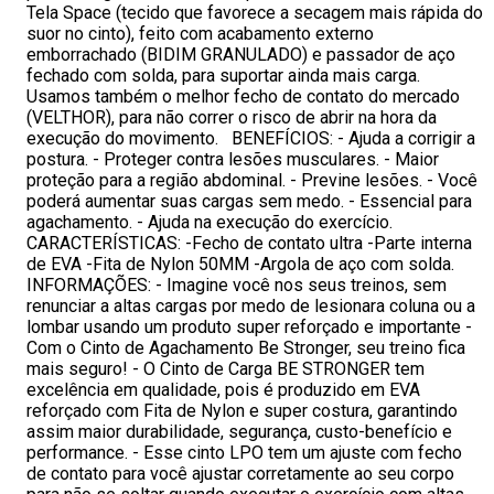
Tela Space (tecido que favorece a secagem mais rápida do
suor no cinto), feito com acabamento externo
emborrachado (BIDIM GRANULADO) e passador de aço
fechado com solda, para suportar ainda mais carga.
Usamos também o melhor fecho de contato do mercado
(VELTHOR), para não correr o risco de abrir na hora da
execução do movimento. BENEFÍCIOS: - Ajuda a corrigir a
postura. - Proteger contra lesões musculares. - Maior
proteção para a região abdominal. - Previne lesões. - Você
poderá aumentar suas cargas sem medo. - Essencial para
agachamento. - Ajuda na execução do exercício.
CARACTERÍSTICAS: -Fecho de contato ultra -Parte interna
de EVA -Fita de Nylon 50MM -Argola de aço com solda.
INFORMAÇÕES: - Imagine você nos seus treinos, sem
renunciar a altas cargas por medo de lesionara coluna ou a
lombar usando um produto super reforçado e importante -
Com o Cinto de Agachamento Be Stronger, seu treino fica
mais seguro! - O Cinto de Carga BE STRONGER tem
excelência em qualidade, pois é produzido em EVA
reforçado com Fita de Nylon e super costura, garantindo
assim maior durabilidade, segurança, custo-benefício e
performance. - Esse cinto LPO tem um ajuste com fecho
de contato para você ajustar corretamente ao seu corpo