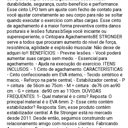
durabilidade, segurança, custo-benefício e performance.
Esse cinto LPO tem um ajuste com fecho de contato para
você ajustar corretamente ao seu corpo para não se soltar
quando executar o exercício com altas cargas. Esse cinto
de agachamento é a maior forma preventiva contra danos
posturais e lesões futuras.bSeja você iniciante ou
superexperiente, o Cintopara AgachamentoBE STRONGER
serve a todos que procuram aumento do nível de força,
resistência, agilidade e explosão muscular. Não deixe de
adquiri-lo!! BENEFÍCIOS: - Previne lesões. - Você poderá
aumentar suas cargas sem medo. - Essencial para
agachamento. - Ajuda na execução do exercício. ITENS
INCLUSOS: - 1 Cinto de agachamento. CARACTERÍSTICAS:
- Cinto confeccionado em EVA interno; - Tecido sintético e
macio; - Reforço na parte central; - Estabilizador central; - P
= cintura : de 56cm ao 75cm - M = cintura : de76 cm ao90
cm. - G = cintura : de90 cm ao 110cm. DÚVIDAS
FREQUENTES: 1- Qual material é o cinto? Reposta: O
principal material é o EVA 6mm. 2- Esse cinto contém
estabilizador? Resposta: Sim, esse produto contém
estabilizador central. A Be Stronger está no mercado
desde 2011. Desde então, seguimos construindo um
relacionamento amigo com nossos clientes. Fabricando