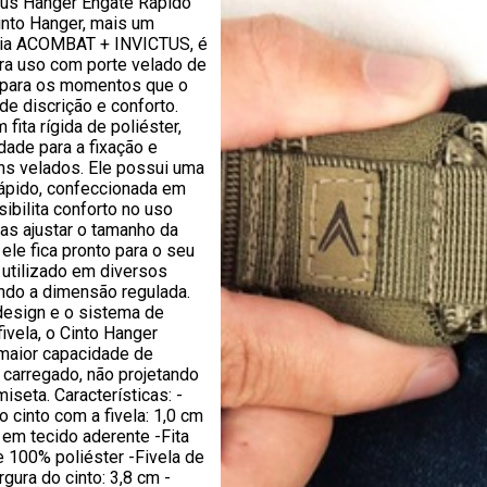
ctus Hanger Engate Rápido
into Hanger, mais um
ria ACOMBAT + INVICTUS, é
ara uso com porte velado de
 para os momentos que o
de discrição e conforto.
fita rígida de poliéster,
idade para a fixação e
ns velados. Ele possui uma
rápido, confeccionada em
sibilita conforto no uso
nas ajustar o tamanho da
ele fica pronto para o seu
 utilizado em diversos
ndo a dimensão regulada.
design e o sistema de
fivela, o Cinto Hanger
maior capacidade de
 carregado, não projetando
miseta. Características: -
o cinto com a fivela: 1,0 cm
a em tecido aderente -Fita
e 100% poliéster -Fivela de
gura do cinto: 3,8 cm -