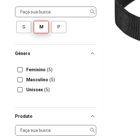
Tamanho
G
M
P
Gênero
Feminino
(5)
Masculino
(5)
Unissex
(5)
Produto
Produto