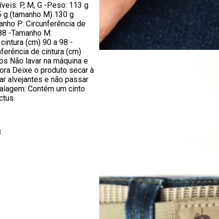
eis: P, M, G -Peso: 113 g
5 g (tamanho M) 130 g
nho P: Circunferência de
 88 -Tamanho M:
cintura (cm) 90 a 98 -
ferência de cintura (cm)
os Não lavar na máquina e
dora Deixe o produto secar à
ar alvejantes e não passar
alagem: Contém um cinto
ctus.
8