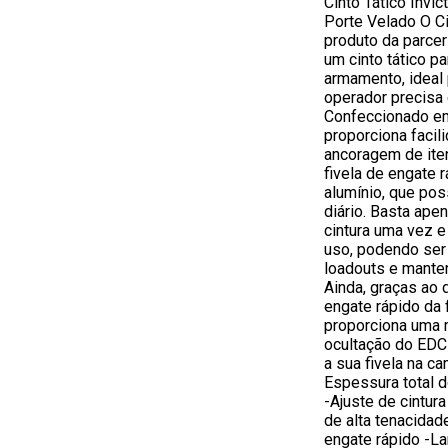
Cinto Tático Invi
Porte Velado O C
produto da parce
um cinto tático p
armamento, ideal
operador precisa 
Confeccionado em 
proporciona facil
ancoragem de ite
fivela de engate 
alumínio, que pos
diário. Basta ape
cintura uma vez e 
uso, podendo ser
loadouts e mante
Ainda, graças ao 
engate rápido da 
proporciona uma 
ocultação do EDC
a sua fivela na ca
Espessura total d
-Ajuste de cintur
de alta tenacidad
engate rápido -Lar