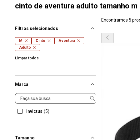
cinto de aventura adulto tamanho m
Encontramos 5 pro
Filtros selecionados
M
Cinto
Aventura
Adulto
Limpar todos
Marca
Marca
Invictus
(5)
Tamanho