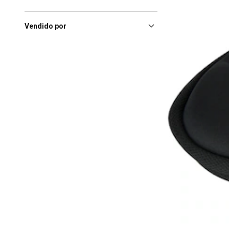
Fortaleza (CE), Norte Shopping
Fortaleza
(1)
Fortaleza (CE), Shopping
Vendido por
Riomar Fortaleza
(1)
Goiania (GO), Flamboyant
Shopping Center
(1)
Maceió (AL), Parque Shopping
Maceió
(1)