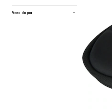
Fortaleza (CE), Norte Shopping
Fortaleza
(1)
Fortaleza (CE), Shopping
Vendido por
Riomar Fortaleza
(1)
Goiania (GO), Flamboyant
Shopping Center
(1)
Rio De Janeiro (RJ), Norte
Shopping Rj
(1)