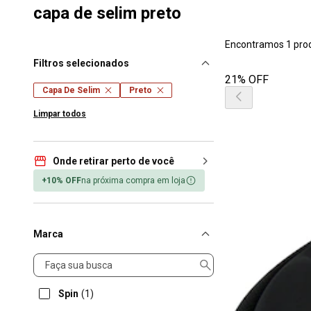
capa de selim preto
Encontramos 1 pro
Filtros selecionados
21% OFF
Capa De Selim
Preto
Limpar todos
Onde retirar perto de você
+10% OFF
na próxima compra em loja
Marca
Marca
Spin
(1)